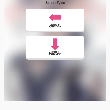
Select Type
横読み
縦読み