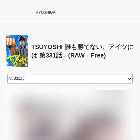
HYOSHIGAI
TSUYOSHI 誰も勝てない、アイツに
は 第331話 - (RAW - Free)