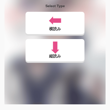
Select Type
横読み
縦読み