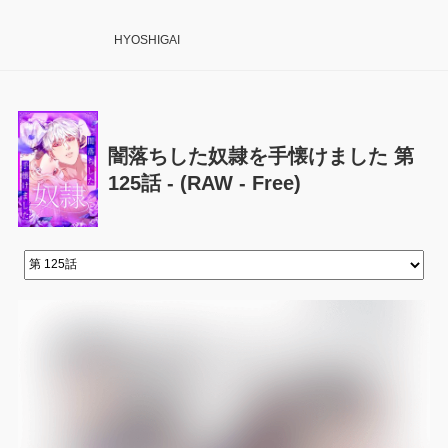
HYOSHIGAI
闇落ちした奴隷を手懐けました 第
125話 - (RAW - Free)