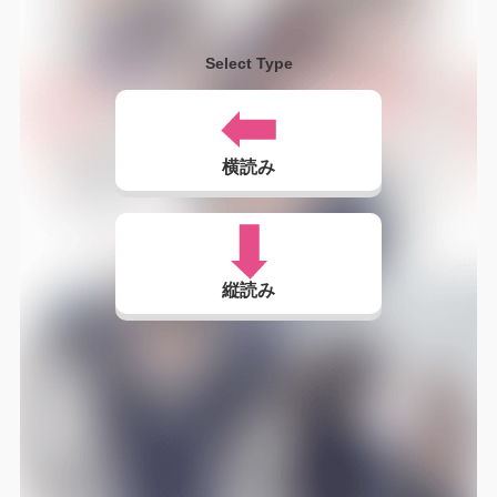
Select Type
横読み
縦読み