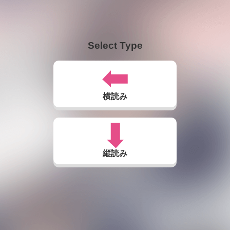
Select Type
横読み
縦読み