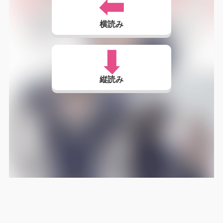
横読み
縦読み