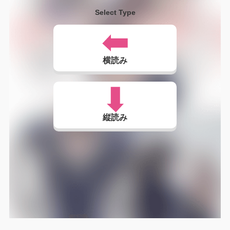
Select Type
横読み
縦読み