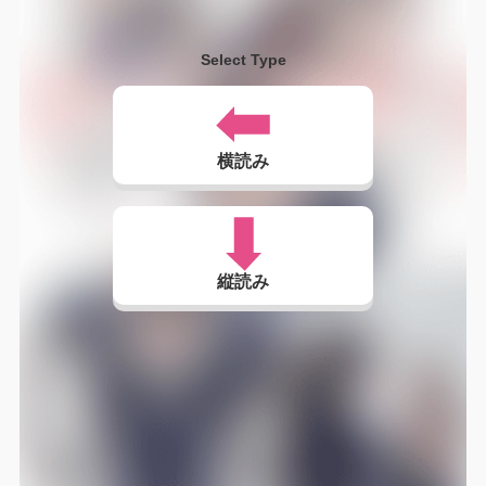
Select Type
横読み
縦読み