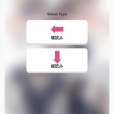
Select Type
横読み
縦読み