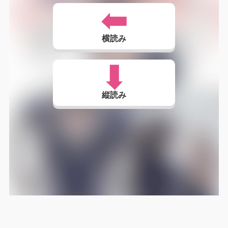
横読み
縦読み