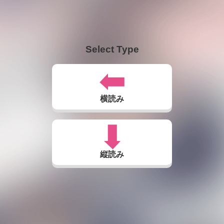
Select Type
横読み
縦読み