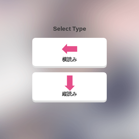
Select Type
横読み
縦読み