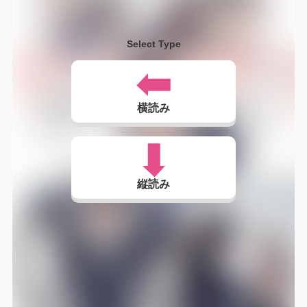
Select Type
横読み
縦読み