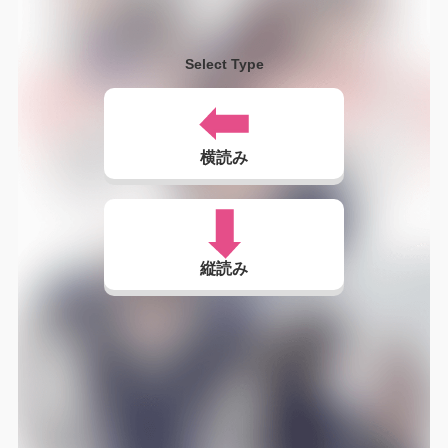
Select Type
横読み
縦読み