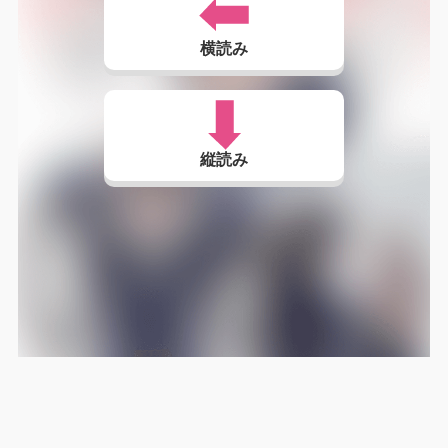
横読み
縦読み