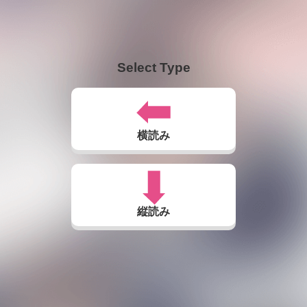
Select Type
横読み
縦読み