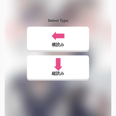
Select Type
横読み
縦読み