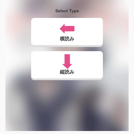
Select Type
横読み
縦読み