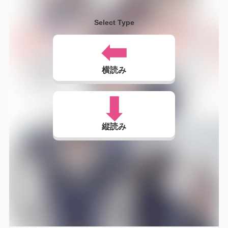
Select Type
横読み
縦読み