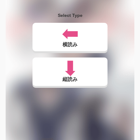
Select Type
横読み
縦読み