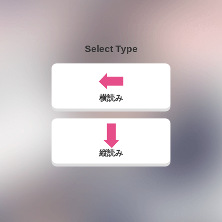
Select Type
横読み
縦読み