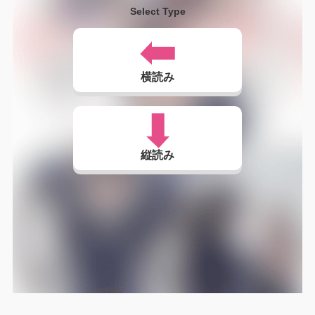
Select Type
横読み
縦読み