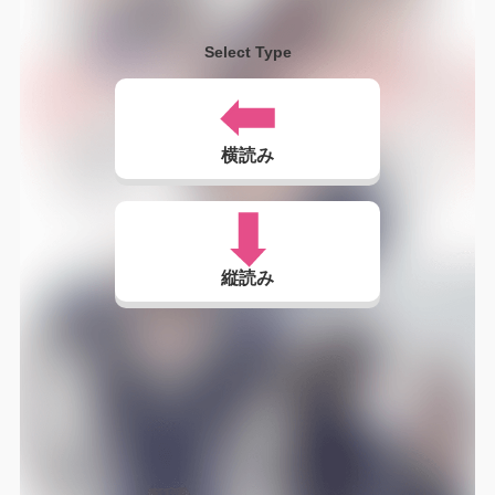
Select Type
横読み
縦読み