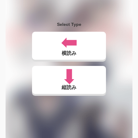
Select Type
横読み
縦読み