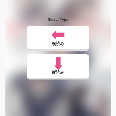
Select Type
横読み
縦読み