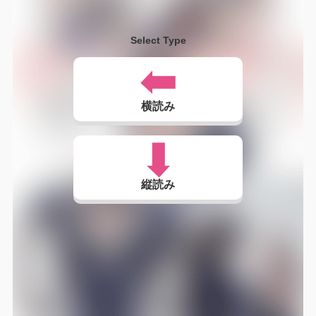
Select Type
横読み
縦読み