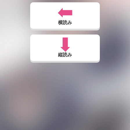
横読み
縦読み