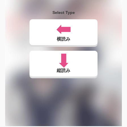
Select Type
横読み
縦読み