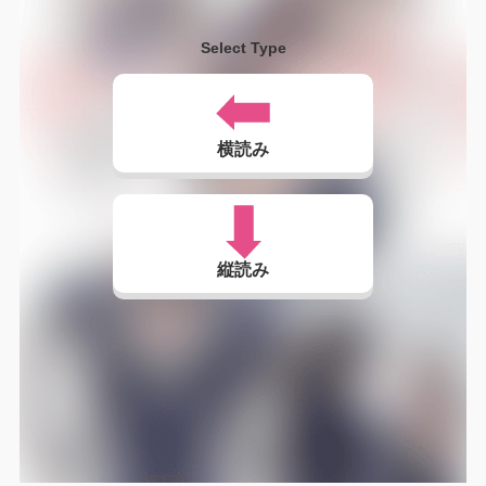
Select Type
横読み
縦読み